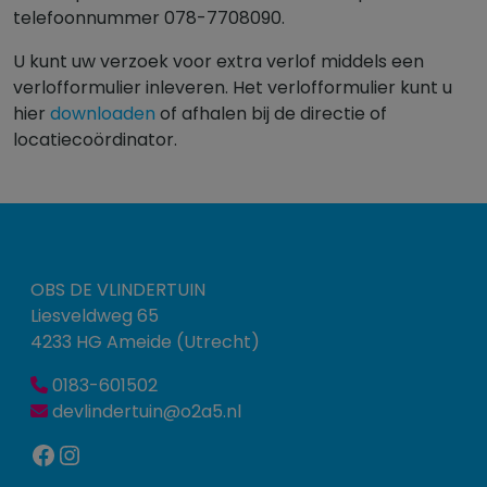
telefoonnummer 078-7708090.
U kunt uw verzoek voor extra verlof middels een
verlofformulier inleveren. Het verlofformulier kunt u
hier
downloaden
of afhalen bij de directie of
locatiecoördinator.
OBS DE VLINDERTUIN
Liesveldweg 65
4233 HG Ameide (Utrecht)
0183-601502
devlindertuin@o2a5.nl
Facebook
Instagram