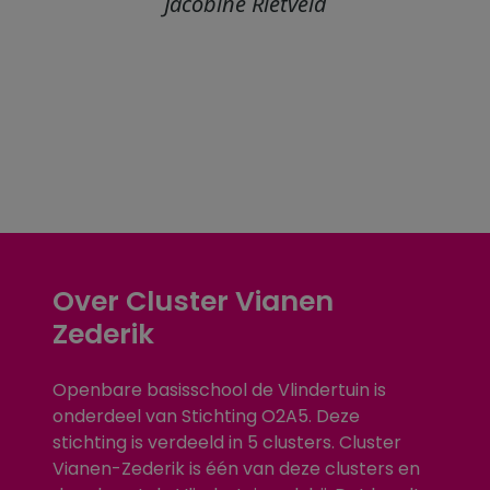
Jacobine Rietveld
BEJEGENING IN HUN EIGEN
KRACHT!
Diana Tukker
Over Cluster Vianen
Zederik
Openbare basisschool de Vlindertuin is
onderdeel van Stichting O2A5. Deze
stichting is verdeeld in 5 clusters. Cluster
Vianen-Zederik is één van deze clusters en