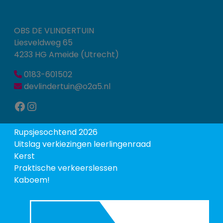
OBS DE VLINDERTUIN
Liesveldweg 65
4233 HG Ameide (Utrecht)
0183-601502
devlindertuin@o2a5.nl
Facebook
Instagram
Rupsjesochtend 2026
Uitslag verkiezingen leerlingenraad
Kerst
Praktische verkeerslessen
Kaboem!