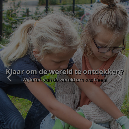
Samen leren, spelen en jezelf
Klaar om de wereld te ontdekken?
Leren doe je op een veilige plek
ontwikkelen
Wij leren van de wereld om ons heen!
Bij ons zit je goed in je vel!
Op de Vlindertuin ontpop je op eigen wijze!