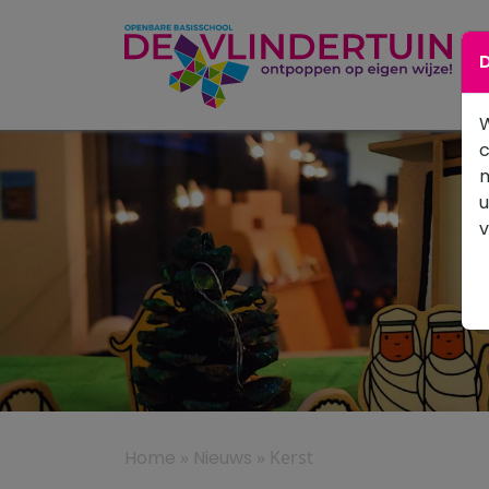
D
W
c
m
u
Home
»
Nieuws
»
Kerst