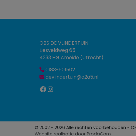
OBS DE VLINDERTUIN
Liesveldweg 65
4233 HG Ameide (Utrecht)
0183-601502
devlindertuin@o2a5.nl
Facebook
Instagram
© 2002 - 2026 Alle rechten voorbehouden - O
Website realisatie door
ProdaCom