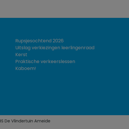
Rupsjesochtend 2026
Uitslag verkiezingen leerlingenraad
Kerst
Praktische verkeerslessen
Kaboem!
BS De Vlindertuin Ameide