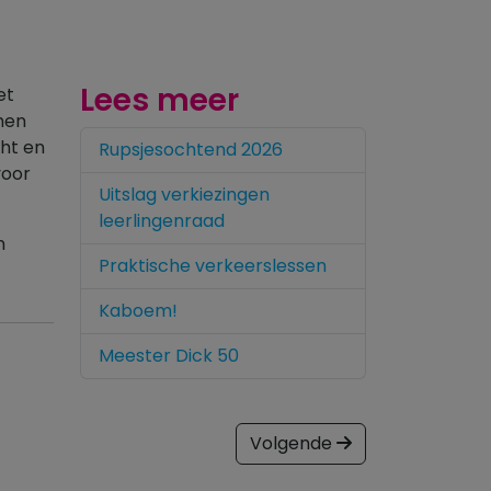
Lees meer
et
men
cht en
Rupsjesochtend 2026
voor
Uitslag verkiezingen
leerlingenraad
n
Praktische verkeerslessen
Kaboem!
Meester Dick 50
Volgende