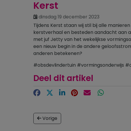
Kerst
dinsdag 19 december 2023
Tijdens Kerst staan wij stil bij alle manier
kerstverhaal en besteden aandacht aan a
met juf Jetty van het wekelijkse vorming
een nieuw begin in de andere geloofsstrom
anderen betekenen?
#obsdevlindertuin #vormingsonderwijs 
Deel dit artikel
Facebook
X
LinkedIn
Pinterest
E-mail
WhatsApp
Vorige