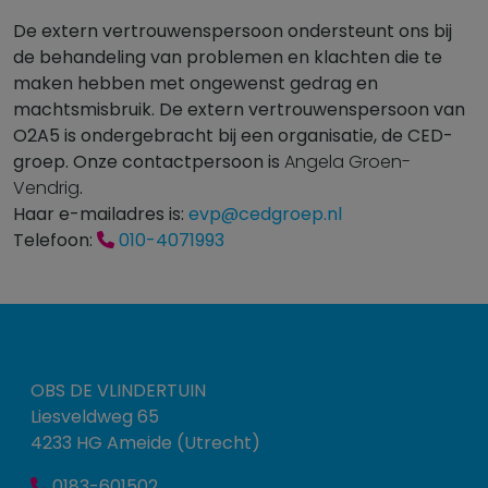
De extern vertrouwenspersoon ondersteunt ons bij
de behandeling van problemen en klachten die te
maken hebben met ongewenst gedrag en
machtsmisbruik. De extern vertrouwenspersoon van
O2A5 is ondergebracht bij een organisatie, de CED-
groep. Onze contactpersoon is
Angela Groen-
Vendrig
.
Haar e-mailadres is:
evp@cedgroep.nl
Telefoon:
010-4071993
OBS DE VLINDERTUIN
Liesveldweg 65
4233 HG Ameide (Utrecht)
0183-601502