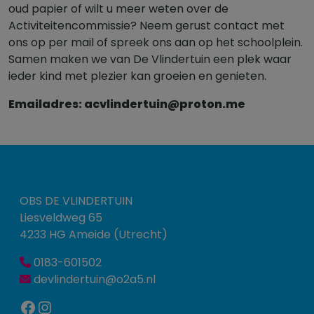
oud papier of wilt u meer weten over de
Activiteitencommissie? Neem gerust contact met
ons op per mail of spreek ons aan op het schoolplein.
Samen maken we van De Vlindertuin een plek waar
ieder kind met plezier kan groeien en genieten.
Emailadres: acvlindertuin@proton.me
OBS DE VLINDERTUIN
Liesveldweg 65
4233 HG Ameide (Utrecht)
0183-601502
devlindertuin@o2a5.nl
Facebook
Instagram